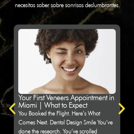
necesitas saber sobre sonrisas deslumbrantes.
Your First Veneers Appointment in
Ho
Miami | What to Expect
Sh
You Booked the Flight. Here’s What
Not 
Comes Next. Dental Design Smile You’ve
Des
done the research. You’ve scrolled
peop