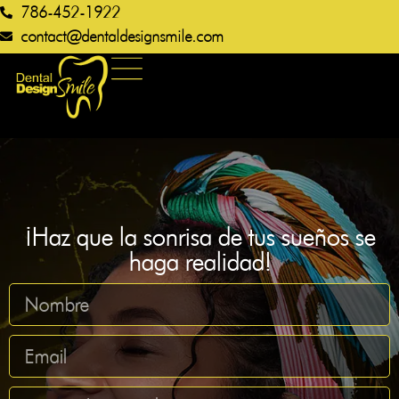
786-452-1922
contact@dentaldesignsmile.com​
¡Haz que la sonrisa de tus sueños se
haga realidad!