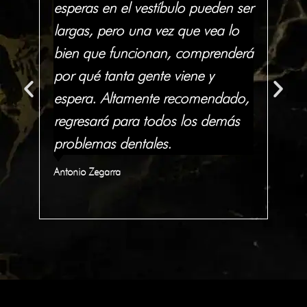
in
esperas en el vestíbulo pueden ser
de
largas, pero una vez que vea lo
rec
ia
bien que funcionan, comprenderá
in
por qué tanta gente viene y
co
y
espera. Altamente recomendado,
co
lo
regresará para todos los demás
tra
problemas dentales.
In
Antonio Zegarra
Qua
C