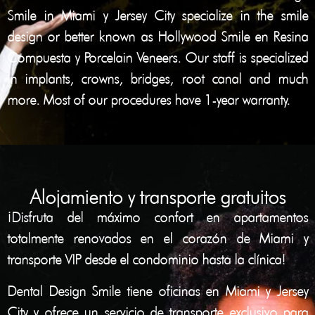
Smile in
Miami
y
Jersey City
specialize in the smile
design or better known as
Hollywood Smile
en
Resina
Compuesta
y
Porcelain Veneers.
Our staff is specialized
in implants, crowns, bridges, root canal and much
more. Most of our procedures have 1-year warranty.
Alojamiento y transporte gratuitos
¡Disfruta del máximo confort en apartamentos
totalmente renovados en el corazón de Miami y
transporte VIP desde el condominio hasta la clínica!
Dental Design Smile tiene oficinas en
Miami
y
Jersey
City
y ofrece un servicio de transporte exclusivo para