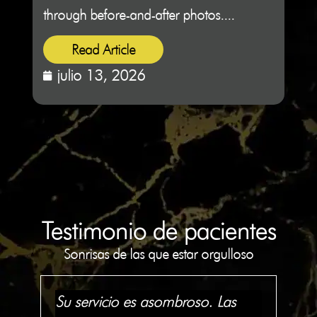
through before-and-after photos....
sitti
Read Article
julio 13, 2026
j
Testimonio de pacientes
Sonrisas de las que estar orgulloso
Su servicio es asombroso. Las
To