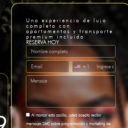
Una experiencia de lujo
completa con
apartamentos y transporte
premium incluido
RESERVA HOY
+1
8
Al marcar esta casilla, usted acepta recibir
mensajes SMS sobre programación y marketing de