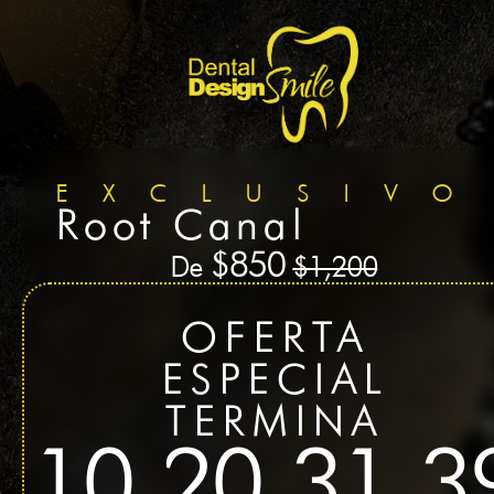
EXCLUSIVO
Root Canal
$850
De
$1,200
OFERTA
ESPECIAL
TERMINA
10
20
31
3