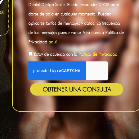
Dental Design Smile. Puede responder STOP para
os
darse de baja en cualquier momento. Pueden
aplicarse tarifas de mensajes y datos. La frecuencia
de los mensajes puede variar. Vea nuestra Política de
Privacidad
aquí
Estoy de acuerdo con la
Política de Privacidad
.
OBTENER UNA CONSULTA