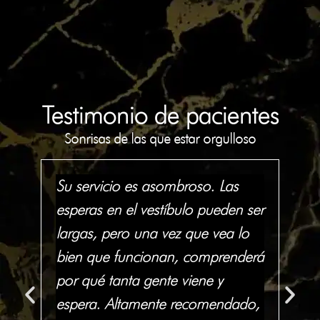
Testimonio de pacientes
Sonrisas de las que estar orgulloso
Su servicio es asombroso. Las
To
in
esperas en el vestíbulo pueden ser
de
largas, pero una vez que vea lo
rec
ia
bien que funcionan, comprenderá
in
por qué tanta gente viene y
co
y
espera. Altamente recomendado,
co