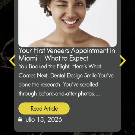
Your First Veneers Appointment in
Ho
Miami | What to Expect
Sh
You Booked the Flight. Here’s What
Not 
Comes Next. Dental Design Smile You’ve
Des
done the research. You’ve scrolled
peop
through before-and-after photos....
sitti
Read Article
julio 13, 2026
j