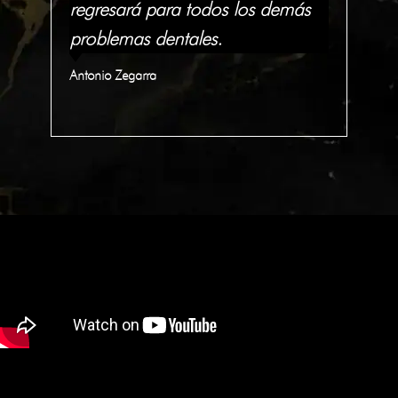
lo
regresará para todos los demás
tra
problemas dentales.
In
Antonio Zegarra
Qua
C