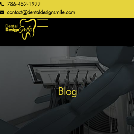
786-452-1922
contact@dentaldesignsmile.com​
Blog