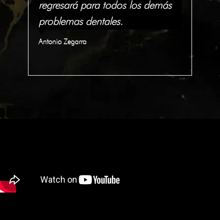
lo
regresará para todos los demás
tra
problemas dentales.
In
Antonio Zegarra
Qua
C