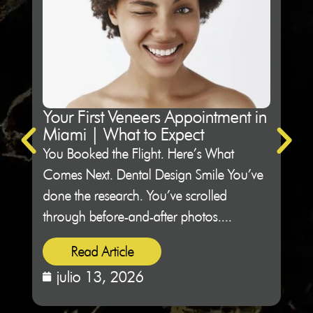
Your First Veneers Appointment in
Ho
Miami | What to Expect
Sh
You Booked the Flight. Here’s What
Not 
Comes Next. Dental Design Smile You’ve
Des
done the research. You’ve scrolled
peop
through before-and-after photos....
sitti
Read Article
julio 13, 2026
j