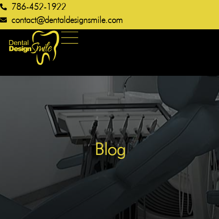
786-452-1922
contact@dentaldesignsmile.com​
Blog