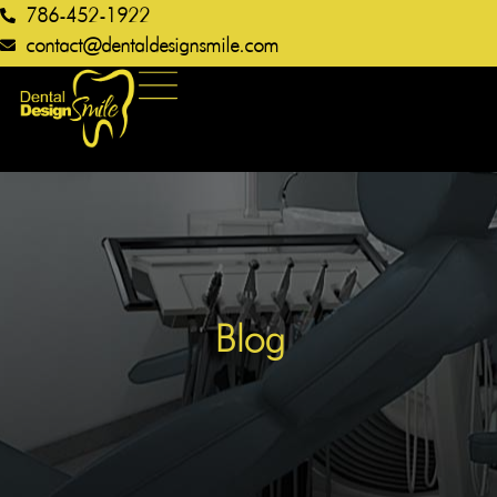
786-452-1922
contact@dentaldesignsmile.com​
Blog