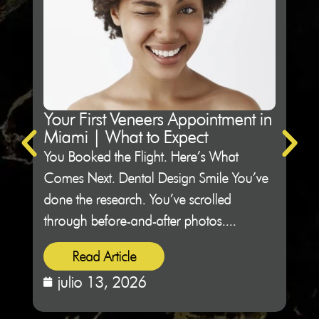
Your First Veneers Appointment in
Ho
Miami | What to Expect
Sh
You Booked the Flight. Here’s What
Not 
Comes Next. Dental Design Smile You’ve
Des
done the research. You’ve scrolled
peop
through before-and-after photos....
sitti
Read Article
julio 13, 2026
j