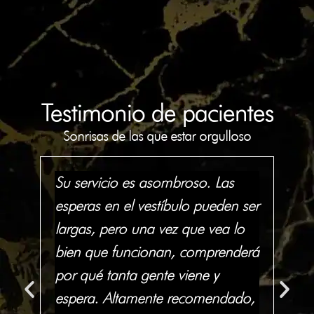
Testimonio de pacientes
Sonrisas de las que estar orgulloso
Su servicio es asombroso. Las
To
in
esperas en el vestíbulo pueden ser
de
largas, pero una vez que vea lo
rec
ia
bien que funcionan, comprenderá
in
por qué tanta gente viene y
co
y
espera. Altamente recomendado,
co