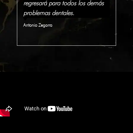
lo
regresará para todos los demás
tra
problemas dentales.
In
Antonio Zegarra
Qua
C